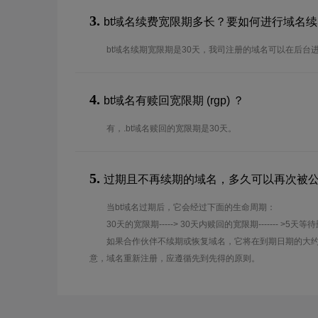
3.
bt域名续费宽限期多长？要如何进行域名
bt域名续期宽限期是30天，我司注册的域名可以在后台
4.
bt域名有赎回宽限期 (rgp) ？
有，.bt域名赎回的宽限期是30天。
5.
过期且不再续期的域名，多久可以再次被
当bt域名过期后，它会经过下面的生命周期：
30天的宽限期-----> 30天内赎回的宽限期------- >5天等
如果合作伙伴不续期或恢复域名，它将在到期日期的大约
意，域名重新注册，应遵循先到先得的原则。