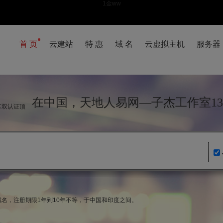
1金ww
首 页
云建站
特 惠
域 名
云虚拟主机
服务器
在中国，天地人易网—子杰工作室130
IC双认证顶
级域名，注册期限1年到10年不等，于中国和印度之间。