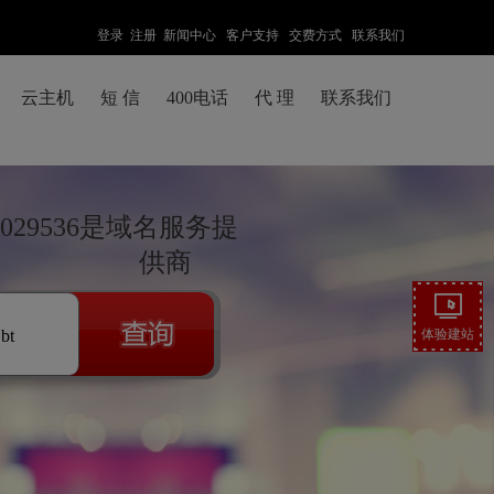
登录
注册
新闻中心
客户支持
交费方式
联系我们
云主机
短 信
400电话
代 理
联系我们
29536是域名服务提
供商
.bt
体验建站