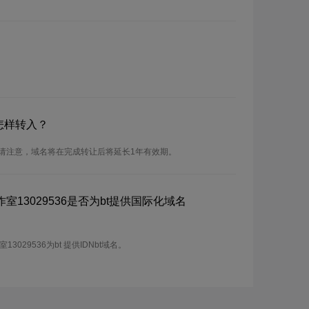
怎样转入？
。请注意，域名将在完成转让后将延长1年有效期。
13029536是否为bt提供国际化域名
029536为bt 提供IDNbt域名。