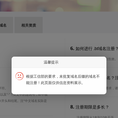
G域名
相关资质
6.
如何进行 .bt域名注册
通过我司注册可以即刻生效。
温馨提示
根据工信部的要求，未批复域名后缀的域名不
7.
谁可以注册 .bt域名
能注册！此页面仅供信息资料展示。
字符。
想了解.bt域名的注册要求，
、以及"-"（英文中的连词号，即中横
能用作开头和结尾。注*中文域名实际是
8.
注册期限是多长？
注册期限从1年到10年不等。