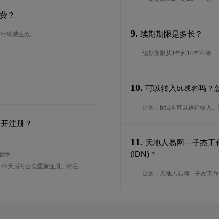
续费？
9.
续期期限是多长？
进行续费生效。
续期期限从1年到10年不等
10.
可以转入bt域名吗？
是的，bt域名可以进行转入
公开注册？
11.
天地人易网—子杰工作室
(IDN)？
待删除
75天后对公众重新注册。请注
是的，天地人易网—子杰工作室13